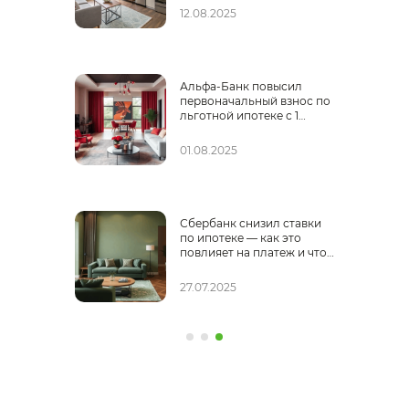
12.08.2025
Альфа-Банк повысил
ноз
первоначальный взнос по
льготной ипотеке с 1
августа 2025 года
01.08.2025
Сбербанк снизил ставки
по ипотеке — как это
повлияет на платеж и что
делать сейчас
27.07.2025