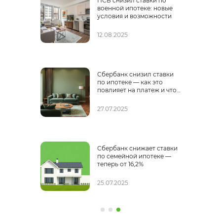
ПСБ снизил ставки по
военной ипотеке: новые
условия и возможности
12.08.2025
Сбербанк снизил ставки
ноз
по ипотеке — как это
повлияет на платеж и что
делать сейчас
27.07.2025
Сбербанк снижает ставки
по семейной ипотеке —
теперь от 16,2%
25.07.2025