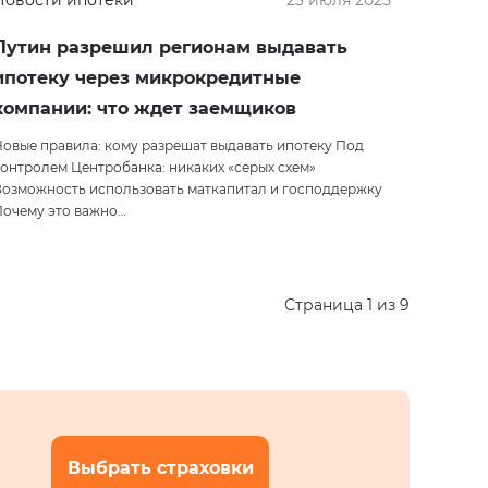
Новости ипотеки
23 июля 2025
Путин разрешил регионам выдавать
ипотеку через микрокредитные
компании: что ждет заемщиков
овые правила: кому разрешат выдавать ипотеку Под
онтролем Центробанка: никаких «серых схем»
Возможность использовать маткапитал и господдержку
Почему это важно…
Страница 1 из 9
Выбрать страховки