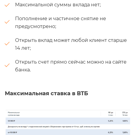
Максимальной суммы вклада нет;
Пополнение и частичное снятие не
предусмотрено;
Открыть вклад может любой клиент старше
14 лет;
Открыть счет прямо сейчас можно на сайте
банка.
Максимальная ставка в ВТБ