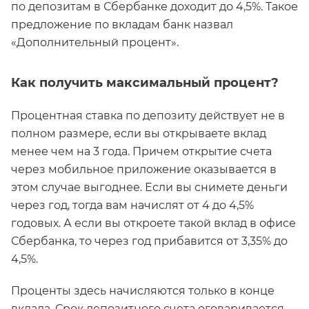
по депозитам в Сбербанке доходит до 4,5%. Такое
предложение по вкладам банк назвал
«Дополнительный процент».
Как получить максимальный процент?
Процентная ставка по депозиту действует не в
полном размере, если вы открываете вклад
менее чем на 3 года. Причем открытие счета
через мобильное приложение оказывается в
этом случае выгоднее. Если вы снимете деньги
через год, тогда вам начислят от 4 до 4,5%
годовых. А если вы откроете такой вклад в офисе
Сбербанка, то через год прибавится от 3,35% до
4,5%.
Проценты здесь начисляются только в конце
вклада. Срок депозитного счета оговаривается