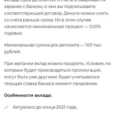
заранее с банком, о чем вы подписываете
соответствующий договор. Деньги можно снять
со счета раньше срока. Но в этом случае
начисляется минимальный процент — 0,01%
годовых.
Минимальная сумма для депозита — 100 тыс.
рублей.
При желании вклад можно продлить. Условия, по
которым будет производиться пролонгация,
могут быть уже другими. Будет учитываться
текущая ставка банка в момент продления.
Особенности вклада:
Актуально до конца 2021 года;