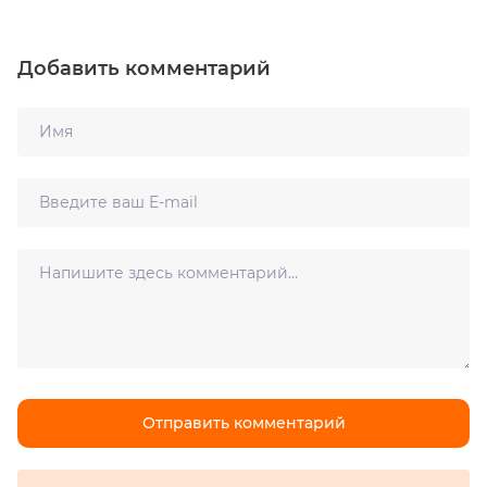
Добавить комментарий