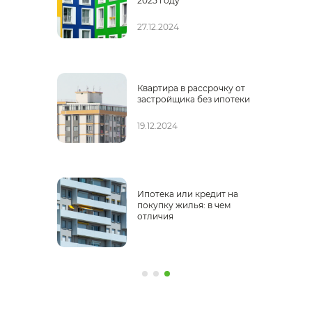
2025 году
27.12.2024
Квартира в рассрочку от
застройщика без ипотеки
19.12.2024
:
Ипотека или кредит на
покупку жилья: в чем
отличия