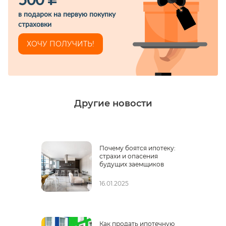
500
в подарок на первую покупку
страховки
ХОЧУ ПОЛУЧИТЬ!
Другие новости
й
Почему боятся ипотеку:
страхи и опасения
будущих заемщиков
16.01.2025
Как продать ипотечную