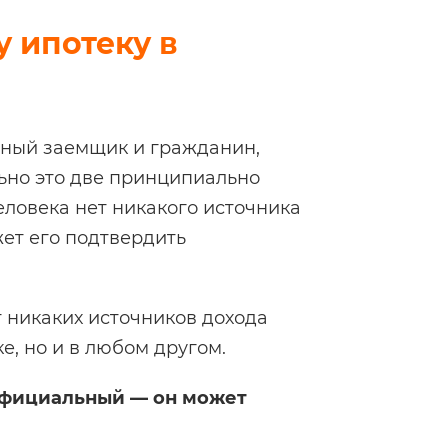
 ипотеку в
тный заемщик и гражданин,
ьно это две принципиально
еловека нет никакого источника
жет его подтвердить
 никаких источников дохода
е, но и в любом другом.
еофициальный — он может