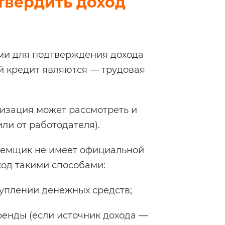
твердить доход
ми для подтверждения дохода
й кредит являются — трудовая
низация может рассмотреть и
ли от работодателя).
аемщик не имеет официальной
ход такими способами:
туплении денежных средств;
ренды (если источник дохода —