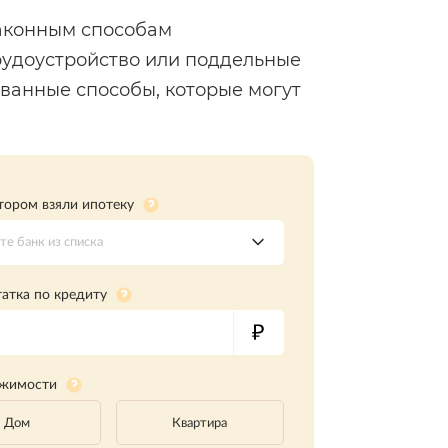
аконным способам
рудоустройство или поддельные
ованные способы, которые могут
отором взяли ипотеку
е банк из списка
атка по кредиту
ижимости
Дом
Квартира